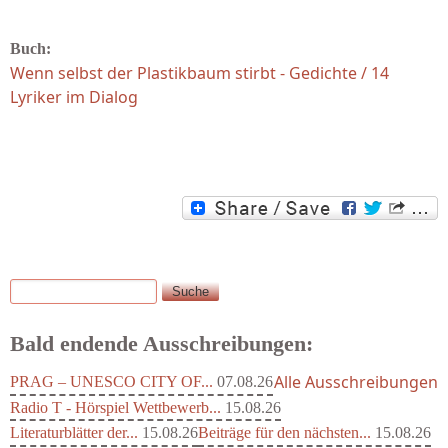
Buch:
Wenn selbst der Plastikbaum stirbt - Gedichte / 14
Lyriker im Dialog
Suche
Suchformular
Bald endende Ausschreibungen:
Alle Ausschreibungen
PRAG – UNESCO CITY OF...
07.08.26
Radio T - Hörspiel Wettbewerb...
15.08.26
Literaturblätter der...
15.08.26
Beiträge für den nächsten...
15.08.26