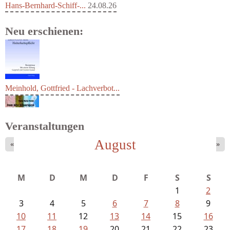
Hans-Bernhard-Schiff-...
24.08.26
Neu erschienen:
Meinhold, Gottfried - Lachverbot...
Veranstaltungen
August
«
»
Fischer, Frank Maria - Von der...
M
D
M
D
F
S
S
1
2
3
4
5
6
7
8
9
10
11
12
13
14
15
16
17
18
19
20
21
22
23