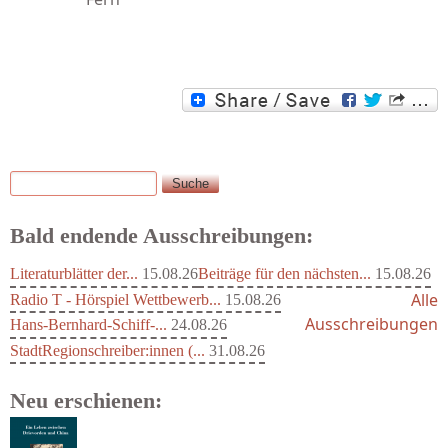
Suche
Suchformular
Bald endende Ausschreibungen:
Literaturblätter der...
15.08.26
Beiträge für den nächsten...
15.08.26
Alle
Radio T - Hörspiel Wettbewerb...
15.08.26
Ausschreibungen
Hans-Bernhard-Schiff-...
24.08.26
StadtRegionschreiber:innen (...
31.08.26
Neu erschienen: