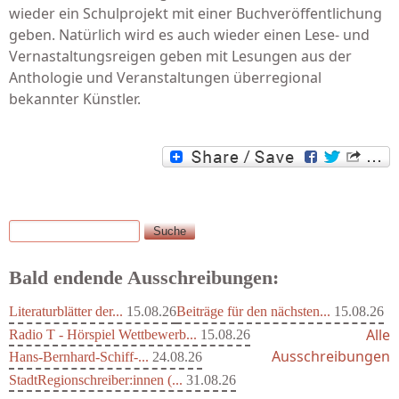
wieder ein Schulprojekt mit einer Buchveröffentlichung
geben. Natürlich wird es auch wieder einen Lese- und
Vernastaltungsreigen geben mit Lesungen aus der
Anthologie und Veranstaltungen überregional
bekannter Künstler.
Suche
Suchformular
Bald endende Ausschreibungen:
Literaturblätter der...
15.08.26
Beiträge für den nächsten...
15.08.26
Alle
Radio T - Hörspiel Wettbewerb...
15.08.26
Ausschreibungen
Hans-Bernhard-Schiff-...
24.08.26
StadtRegionschreiber:innen (...
31.08.26