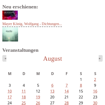
Neu erschienen:
Mayer König, Wolfgang - Dichtungen...
Veranstaltungen
August
«
»
Struckmeyer, Ingeborg - Sprachlos...
M
D
M
D
F
S
S
1
2
3
4
5
6
7
8
9
10
11
12
13
14
15
16
17
18
19
20
21
22
23
24
25
26
27
28
29
30