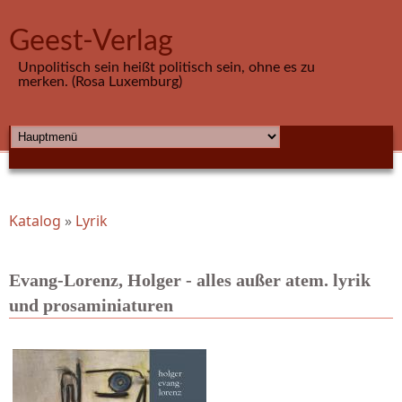
Direkt zum Inhalt
Geest-Verlag
Unpolitisch sein heißt politisch sein, ohne es zu
merken. (Rosa Luxemburg)
HAUPTMENÜ
Katalog
»
Lyrik
Sie sind hier
Evang-Lorenz, Holger - alles außer atem. lyrik
und prosaminiaturen