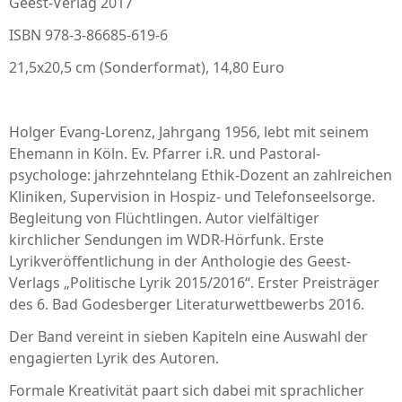
Geest-Verlag 2017
ISBN 978-3-86685-619-6
21,5x20,5 cm (Sonderformat), 14,80 Euro
Holger Evang-Lorenz, Jahrgang 1956, lebt mit seinem
Ehemann in Köln. Ev. Pfarrer i.R. und Pastoral­
psychologe: jahrzehntelang Ethik-Dozent an zahl­reichen
Kliniken, Supervision in Hospiz- und Telefonseelsorge.
Begleitung von Flüchtlingen. Autor vielfältiger
kirchlicher Sen­dungen im WDR-Hörfunk. Erste
Lyrikveröf­fentlichung in der Anthologie des Geest-
Verlags „Politische Lyrik 2015/2016“. Erster Preisträger
des 6. Bad Godesberger Literaturwett­bewerbs 2016.
Der Band vereint in sieben Kapiteln eine Auswahl der
engagierten Lyrik des Autoren.
Formale Kreativität paart sich dabei mit sprachlicher