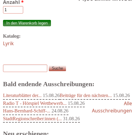
Anzahl
*
Katalog:
Lyrik
Suche
Suchformular
Bald endende Ausschreibungen:
Literaturblätter der...
15.08.26
Beiträge für den nächsten...
15.08.26
Alle
Radio T - Hörspiel Wettbewerb...
15.08.26
Ausschreibungen
Hans-Bernhard-Schiff-...
24.08.26
StadtRegionschreiber:innen (...
31.08.26
Neu erschienen: