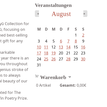
Veranstaltungen
August
«
»
yū Collection for
M
D
M
D
F
S
S
ū, focusing on
ed best-selling
1
2
 gift for any
3
4
5
6
7
8
9
10
11
12
13
14
15
16
markable
17
18
19
20
21
22
23
 year there is an
24
25
26
27
28
29
30
 you throughout
31
genius stroke of
us to always
Warenkorb
al beauty of our
0
Artikel
Gesamt:
0,00€
ated for The
in Poetry Prize.