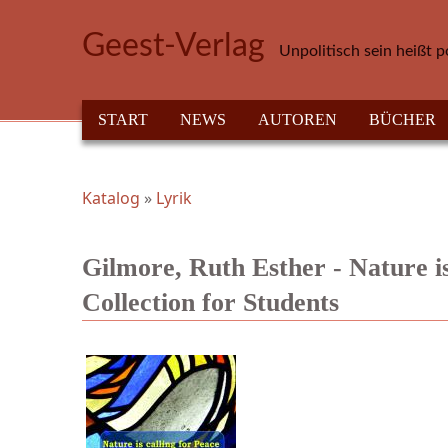
Direkt zum Inhalt
Geest-Verlag
Unpolitisch sein heißt p
HAUPTMENÜ
START
NEWS
AUTOREN
BÜCHER
Katalog
»
Lyrik
Sie sind hier
Gilmore, Ruth Esther - Nature i
Collection for Students