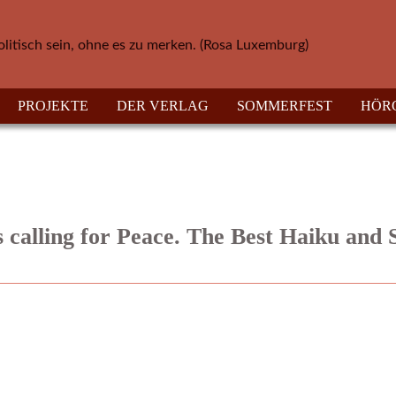
olitisch sein, ohne es zu merken. (Rosa Luxemburg)
PROJEKTE
DER VERLAG
SOMMERFEST
HÖR
s calling for Peace. The Best Haiku and