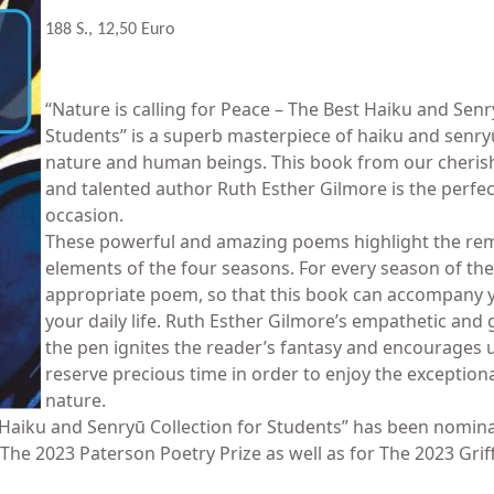
188 S., 12,50 Euro
“Nature is calling for Peace – The Best Haiku and Senr
Students” is a superb masterpiece of haiku and senry
nature and human beings. This book from our cherish
and talented author Ruth Esther Gilmore is the perfect
occasion.
These powerful and amazing poems highlight the re
elements of the four seasons. For every season of the
appropriate poem, so that this book can accompany
your daily life. Ruth Esther Gilmore’s empathetic and 
the pen ignites the reader’s fantasy and encourages 
reserve precious time in order to enjoy the exception
nature.
t Haiku and Senryū Collection for Students” has been nomin
e 2023 Paterson Poetry Prize as well as for The 2023 Griff