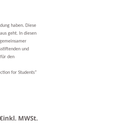
ndung haben. Diese
us geht. In diesen
: gemeinsamer
sstiftenden und
 für den
ction for Students”
€
inkl. MWSt.