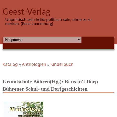
Direkt zum Inhalt
Geest-Verlag
Unpolitisch sein heißt politisch sein, ohne es zu
merken. (Rosa Luxemburg)
HAUPTMENÜ
Katalog
»
Anthologien
»
Kinderbuch
Sie sind hier
Grundschule Bühren(Hg.): Bi us in't Dörp
Bührener Schul- und Dorfgeschichten