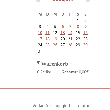
Ein Leben zwischen Drievorden
M
D
M
D
F
S
S
und...
1
2
3
4
5
6
7
8
9
10
11
12
13
14
15
16
17
18
19
20
21
22
23
24
25
26
27
28
29
30
31
Warenkorb
0
Artikel
Gesamt:
0,00€
Verlag für engagierte Literatur