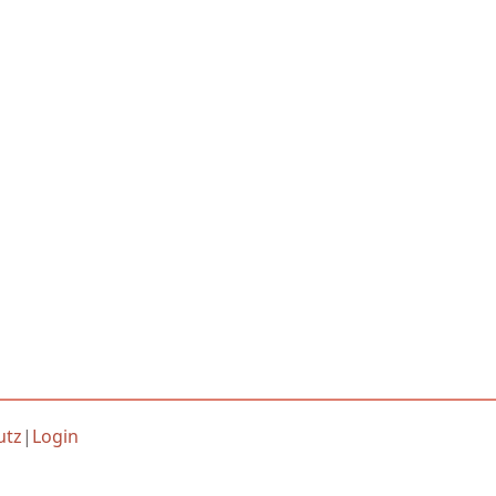
utz
|
Login