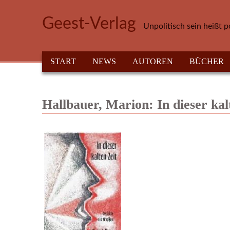
Direkt zum Inhalt
Geest-Verlag
Unpolitisch sein heißt p
HAUPTMENÜ
START
NEWS
AUTOREN
BÜCHER
Hallbauer, Marion: In dieser kal