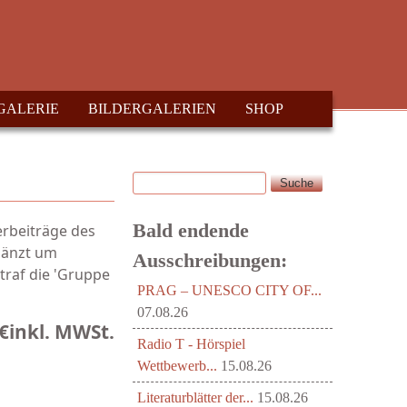
GALERIE
BILDERGALERIEN
SHOP
Suche
Suchformular
Bald endende
erbeiträge des
gänzt um
Ausschreibungen:
traf die 'Gruppe
PRAG – UNESCO CITY OF...
07.08.26
€
inkl. MWSt.
Radio T - Hörspiel
Wettbewerb...
15.08.26
Literaturblätter der...
15.08.26