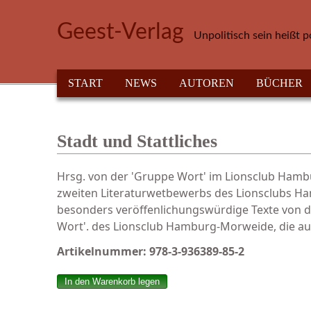
Direkt zum Inhalt
Geest-Verlag
Unpolitisch sein heißt p
HAUPTMENÜ
START
NEWS
AUTOREN
BÜCHER
Stadt und Stattliches
Hrsg. von der 'Gruppe Wort' im Lionsclub Hambu
zweiten Literaturwetbewerbs des Lionsclubs Ha
besonders veröffenlichungswürdige Texte von de
Wort'. des Lionsclub Hamburg-Morweide, die auch
Artikelnummer:
978-3-936389-85-2