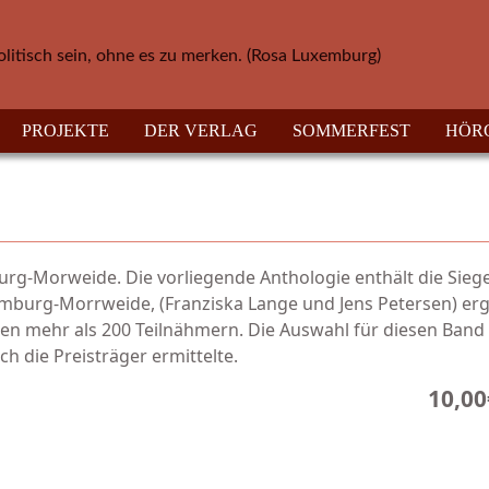
olitisch sein, ohne es zu merken. (Rosa Luxemburg)
PROJEKTE
DER VERLAG
SOMMERFEST
HÖR
rg-Morweide. Die vorliegende Anthologie enthält die Sieg
mburg-Morrweide, (Franziska Lange und Jens Petersen) er
n mehr als 200 Teilnähmern. Die Auswahl für diesen Band 
 die Preisträger ermittelte.
10,00