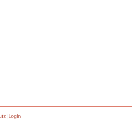
utz
|
Login