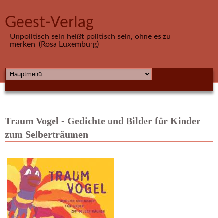
Direkt zum Inhalt
Geest-Verlag
Unpolitisch sein heißt politisch sein, ohne es zu
merken. (Rosa Luxemburg)
HAUPTMENÜ
Traum Vogel - Gedichte und Bilder für Kinder
zum Selberträumen