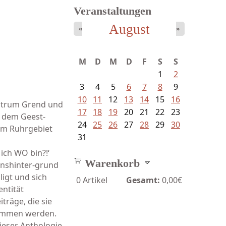
Veranstaltungen
August
«
»
M
D
M
D
F
S
S
1
2
3
4
5
6
7
8
9
10
11
12
13
14
15
16
­trum Grend und
17
18
19
20
21
22
23
t dem Geest-
24
25
26
27
28
29
30
dem Ruhrgebiet
31
ich WO bin?!‘
Warenkorb
onshinter-grund
igt und sich
0
Artikel
Gesamt:
0,00€
entität
träge, die sie
nommen werden.
ieser Anthologie