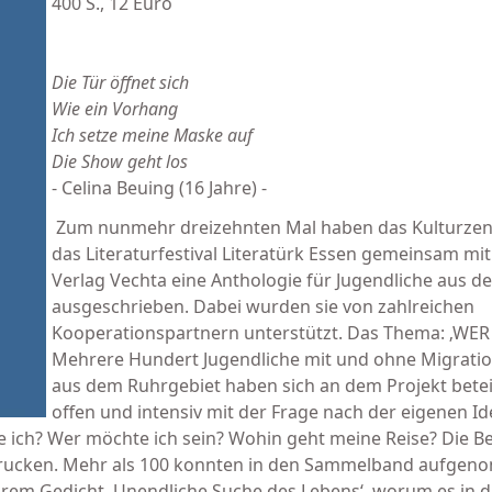
400 S., 12 Euro
Die Tür öffnet sich
Wie ein Vorhang
Ich setze meine Maske auf
Die Show geht los
- Celina Beuing (16 Jahre) -
Zum nunmehr dreizehnten Mal haben das Kulturzen
das Literaturfestival Literatürk Essen gemeinsam mi
Verlag Vechta eine Anthologie für Jugendliche aus 
ausgeschrieben. Dabei wurden sie von zahlreichen
Kooperationspartnern unterstützt. Das Thema: ‚WER 
Mehrere Hundert Jugendliche mit und ohne Migrati
aus dem Ruhrgebiet haben sich an dem Projekt beteil
offen und intensiv mit der Frage nach der eigenen Id
ich? Wer möchte ich sein? Wohin geht meine Reise? Die Bei
indrucken. Mehr als 100 konnten in den Sammelband aufge
rem Gedicht ‚Unendliche Suche des Lebens‘, worum es in d