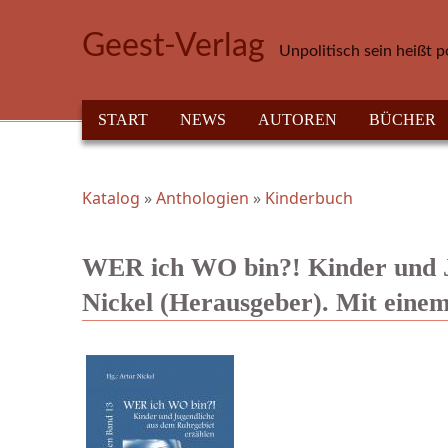
Direkt zum Inhalt
Geest-Verlag
Unpolitisch sein heißt p
HAUPTMENÜ
START
NEWS
AUTOREN
BÜCHER
Katalog
»
Anthologien
»
Kinderbuch
Sie sind hier
WER ich WO bin?! Kinder und J
Nickel (Herausgeber). Mit eine