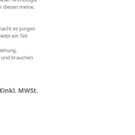
er diesen meine.
 macht es jungen
eibt ein Teil
ziehung,
n und brauchen
€
inkl. MWSt.