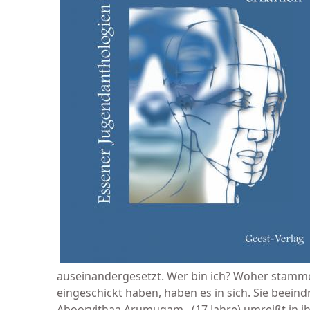
auseinandergesetzt. Wer bin ich? Woher stamme 
eingeschickt haben, haben es in sich. Sie bee
Aboorvithaa Arumugam (17 Jahre) umreißt in ih