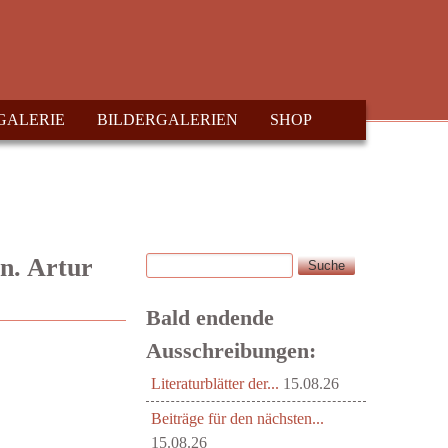
GALERIE
BILDERGALERIEN
SHOP
Suche
n. Artur
Suchformular
Bald endende
Ausschreibungen:
Literaturblätter der...
15.08.26
Beiträge für den nächsten...
15.08.26