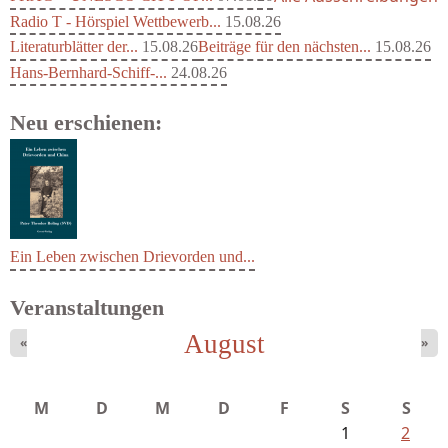
Radio T - Hörspiel Wettbewerb...
15.08.26
Literaturblätter der...
15.08.26
Beiträge für den nächsten...
15.08.26
Hans-Bernhard-Schiff-...
24.08.26
Neu erschienen:
Ein Leben zwischen Drievorden und...
Veranstaltungen
August
«
»
M
D
M
D
F
S
S
1
2