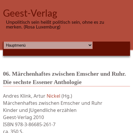
Direkt zum Inhalt
Geest-Verlag
Unpolitisch sein heißt politisch sein, ohne es zu
merken. (Rosa Luxemburg)
HAUPTMENÜ
06. Märchenhaftes zwischen Emscher und Ruhr.
Die sechste Essener Anthologie
Andres Klink, Artur
Nickel
(Hg.)
Märchenhaftes zwischen Emscher und Ruhr
Kinder und JUgendliche erzählen
Geest-Verlag 2010
ISBN 978-3-86685-261-7
ca. 350 S.