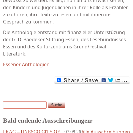
bewusst zu werden. Es liegt nun an uns Erwach­senen,
den Kindern und Jugendlichen in ihrer Rolle als Erzähler
zuzuhören, ihre Texte zu lesen und mit ihnen ins
Gespräch zu kom­men.
Die Anthologie entstand mit finanzieller Unterstüzung
der G. D. Baedeker Stiftung Essen, des Lesebündnisses
Essen und des Kulturzentrums Grend/Festival
Literatürk.
Essener Anthologien
Suche
Suchformular
Bald endende Ausschreibungen:
Alle Ausschreibungen
PRAG – UNESCO CITY OF...
07.08.26