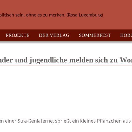
olitisch sein, ohne es zu merken. (Rosa Luxemburg)
PROJEKTE
DER VERLAG
SOMMERFEST
HÖR
nder und jugendliche melden sich zu Wo
en einer Stra-ßenlaterne, sprießt ein kleines Pflänzchen au