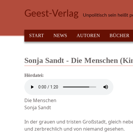
Direkt zum Inhalt
Geest-Verlag
Unpolitisch sein heißt p
HAUPTMENÜ
START
NEWS
AUTOREN
BÜCHER
Sonja Sandt - Die Menschen (Ki
Hördatei:
Die Menschen
Sonja Sandt
In der grauen und tristen Großstadt, gleich neb
und zerbrechlich und von niemand gesehen.