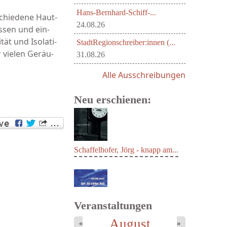
Hans-Bernhard-Schiff-...
schiedene Haut-
24.08.26
ssen und ein-
ät und Isolati-
StadtRegionschreiber:innen (...
r vielen Geräu-
31.08.26
Alle Ausschreibungen
Neu erschienen:
Schaffelhofer, Jörg - knapp am...
Veranstaltungen
August
«
»