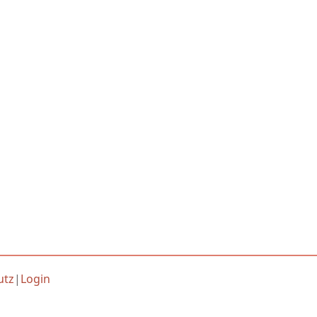
utz
|
Login