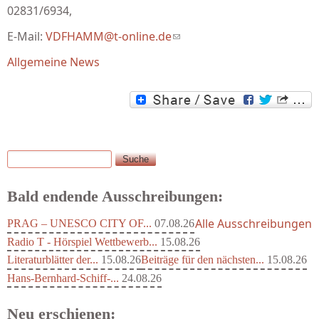
02831/6934,
E-Mail:
VDFHAMM@t-online.de
(link sends e-mail)
Allgemeine News
Suche
Suchformular
Bald endende Ausschreibungen:
Alle Ausschreibungen
PRAG – UNESCO CITY OF...
07.08.26
Radio T - Hörspiel Wettbewerb...
15.08.26
Literaturblätter der...
15.08.26
Beiträge für den nächsten...
15.08.26
Hans-Bernhard-Schiff-...
24.08.26
Neu erschienen: