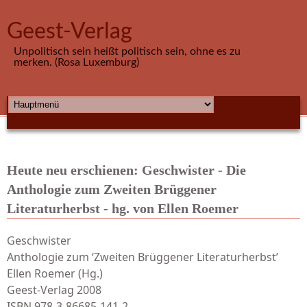
Direkt zum Inhalt
Geest-Verlag
Unpolitisch sein heißt politisch sein, ohne es zu
merken. (Rosa Luxemburg)
HAUPTMENÜ
Heute neu erschienen: Geschwister - Die
Anthologie zum Zweiten Brüggener
Literaturherbst - hg. von Ellen Roemer
Geschwister
Anthologie zum ‘Zweiten Brüggener Literaturherbst’
Ellen Roemer (Hg.)
Geest-Verlag 2008
ISBN 978-3-86685-141-2