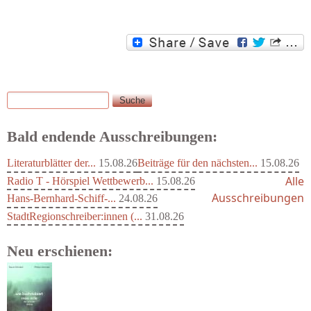
Suche
Suchformular
Bald endende Ausschreibungen:
Literaturblätter der...
15.08.26
Beiträge für den nächsten...
15.08.26
Alle
Radio T - Hörspiel Wettbewerb...
15.08.26
Ausschreibungen
Hans-Bernhard-Schiff-...
24.08.26
StadtRegionschreiber:innen (...
31.08.26
Neu erschienen: