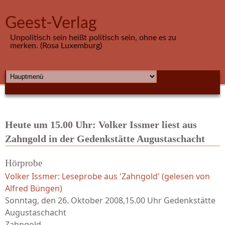
Direkt zum Inhalt
Geest-Verlag
Unpolitisch sein heißt politisch sein, ohne es zu
merken. (Rosa Luxemburg)
HAUPTMENÜ
Heute um 15.00 Uhr: Volker Issmer liest aus
Zahngold in der Gedenkstätte Augustaschacht
Hörprobe
Volker Issmer: Leseprobe aus 'Zahngold' (gelesen von
Alfred Büngen)
Sonntag, den 26. Oktober 2008,15.00 Uhr Gedenkstätte
Augustaschacht
Zahngold -