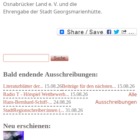
Osnabrücker Land e. V. und die
Ehrengabe der Stadt Georgsmarienhütte.
Suche
Suchformular
Bald endende Ausschreibungen:
Literaturblätter der...
15.08.26
Beiträge für den nächsten...
15.08.26
Alle
Radio T - Hörspiel Wettbewerb...
15.08.26
Ausschreibungen
Hans-Bernhard-Schiff-...
24.08.26
StadtRegionschreiber:innen (...
31.08.26
Neu erschienen: