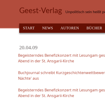
Direkt zum Inhalt
Geest-Verlag
Unpolitisch sein heißt p
HAUPTMENÜ
START
NEWS
AUTOREN
BÜCHER
20.04.09
Begeisterndes Benefizkonzert mit Lesungam ges
Abend in der St. Ansgarii-Kirche
Buchjournal schreibt Kurzgeschichtenwettbewerb
Nächte' aus
Begeisterndes Benefizkonzert mit Lesungam ges
Abend in der St. Ansgarii-Kirche