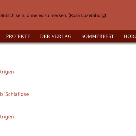
olitisch sein, ohne es zu merken. (Rosa Luxemburg)
PROJEKTE
DER VERLAG
SOMMERFEST
HÖR
trigen
 'Schlaflose
trigen