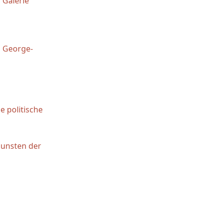
 Galerie
 George-
e politische
gunsten der