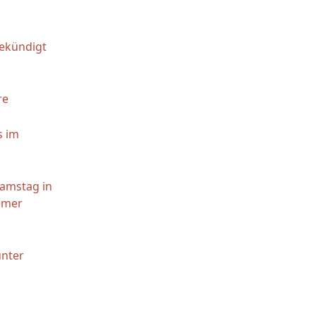
gekündigt
re
s im
amstag in
emer
unter