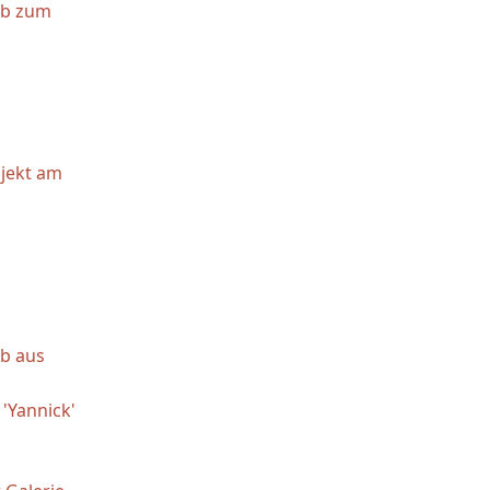
rb zum
jekt am
b aus
'Yannick'