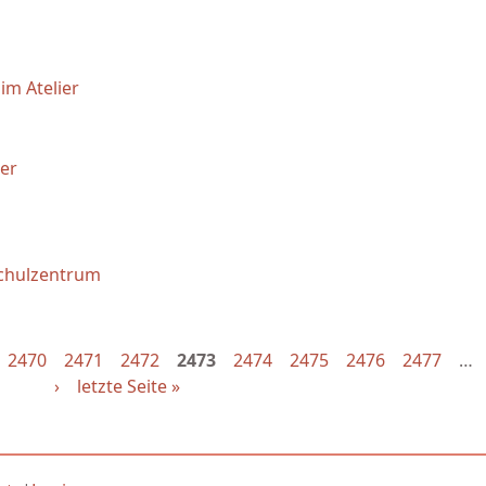
im Atelier
der
Schulzentrum
2470
2471
2472
2473
2474
2475
2476
2477
…
›
letzte Seite »