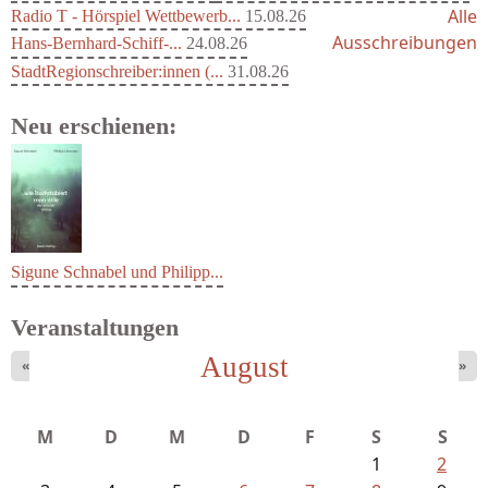
Alle
Radio T - Hörspiel Wettbewerb...
15.08.26
Ausschreibungen
Hans-Bernhard-Schiff-...
24.08.26
StadtRegionschreiber:innen (...
31.08.26
Neu erschienen:
Sigune Schnabel und Philipp...
Veranstaltungen
August
«
»
M
D
M
D
F
S
S
1
2