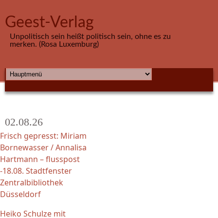
Direkt zum Inhalt
Geest-Verlag
Unpolitisch sein heißt politisch sein, ohne es zu
merken. (Rosa Luxemburg)
HAUPTMENÜ
02.08.26
Frisch gepresst: Miriam
Bornewasser / Annalisa
Hartmann – flusspost
-18.08. Stadtfenster
Zentralbibliothek
Düsseldorf
Heiko Schulze mit