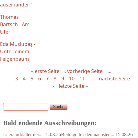
auseinander!“
Thomas
Bartsch - Am
Ufer
Eda Muslubaş -
Unter einem
Feigenbaum
« erste Seite
‹ vorherige Seite
…
3
4
5
6
7
8
9
10
11
…
nächste Seite
›
letzte Seite »
Suche
Suchformular
Bald endende Ausschreibungen:
Literaturblätter der...
15.08.26
Beiträge für den nächsten...
15.08.26