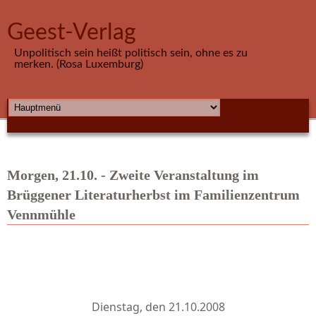
Direkt zum Inhalt
Geest-Verlag
Unpolitisch sein heißt politisch sein, ohne es zu
merken. (Rosa Luxemburg)
HAUPTMENÜ
Morgen, 21.10. - Zweite Veranstaltung im
Brüggener Literaturherbst im Familienzentrum
Vennmühle
Dienstag, den 21.10.2008