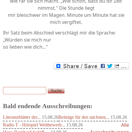
wie rar sie sich macht. „Wie schön, dass du dir Zeit
nimmst." Die Stunde liegt
mir bleischwer im Magen. Minute um Minute hat sie
mich vergiftet.
Ihr Satz beim Abschied verschlägt mir die Sprache:
„Würden sie mich nur
so lieben wie dich..."
Suche
Suchformular
Bald endende Ausschreibungen:
Literaturblätter der...
15.08.26
Beiträge für den nächsten...
15.08.26
Alle
Radio T - Hörspiel Wettbewerb...
15.08.26
Ausschreibungen