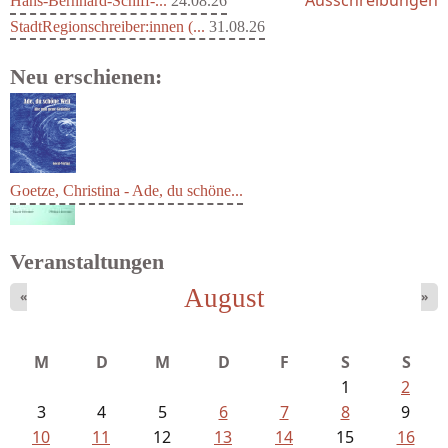
Hans-Bernhard-Schiff-...
24.08.26
StadtRegionschreiber:innen (...
31.08.26
Neu erschienen:
Goetze, Christina - Ade, du schöne...
Veranstaltungen
August
«
»
M
D
M
D
F
S
S
1
2
3
4
5
6
7
8
9
10
11
12
13
14
15
16