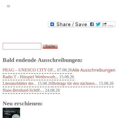
(link sends e-mail)
Suche
Suchformular
Bald endende Ausschreibungen:
Alle Ausschreibungen
PRAG – UNESCO CITY OF...
07.08.26
Radio T - Hörspiel Wettbewerb...
15.08.26
Literaturblätter der...
15.08.26
Beiträge für den nächsten...
15.08.26
Hans-Bernhard-Schiff-...
24.08.26
Neu erschienen: