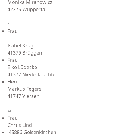
Monika Miranowicz
42275 Wuppertal
(link sends e-mail)
Frau
Isabel Krug
41379 Brüggen
Frau
Elke Lüdecke
41372 Niederkrüchten
Herr
Markus Fegers
41747 Viersen
(link sends e-mail)
Frau
Chrtis Lind
45886 Gelsenkirchen