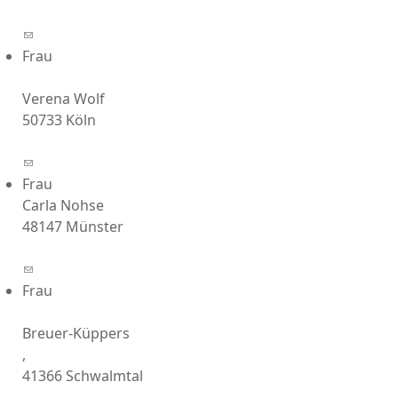
(link sends e-mail)
Frau
Verena Wolf
50733 Köln
(link sends e-mail)
Frau
Carla Nohse
48147 Münster
(link sends e-mail)
Frau
Breuer-Küppers
,
41366 Schwalmtal