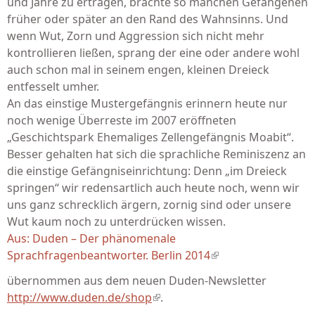
und Jahre zu ertragen, brachte so manchen Gefangenen
früher oder später an den Rand des Wahnsinns. Und
wenn Wut, Zorn und Aggression sich nicht mehr
kontrollieren ließen, sprang der eine oder andere wohl
auch schon mal in seinem engen, kleinen Dreieck
entfesselt umher.
An das einstige Mustergefängnis erinnern heute nur
noch wenige Überreste im 2007 eröffneten
„Geschichtspark Ehemaliges Zellengefängnis Moabit“.
Besser gehalten hat sich die sprachliche Reminiszenz an
die einstige Gefängniseinrichtung: Denn „im Dreieck
springen“ wir redensartlich auch heute noch, wenn wir
uns ganz schrecklich ärgern, zornig sind oder unsere
Wut kaum noch zu unterdrücken wissen.
Aus: Duden – Der phänomenale
Sprachfragenbeantworter. Berlin 2014
(link is external)
übernommen aus dem neuen Duden-Newsletter
http://www.duden.de/shop
(link is external)
.