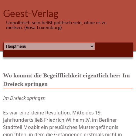
Direkt zum Inhalt
Geest-Verlag
Unpolitisch sein heißt politisch sein, ohne es zu
merken. (Rosa Luxemburg)
HAUPTMENÜ
Wo kommt die Begrifflichkeit eigentlich her: Im
Dreieck springen
Im Dreieck springen
Es war eine kleine Revolution: Mitte des 19.
Jahrhunderts ließ Friedrich Wilhelm IV. im Berliner
Stadtteil Moabit ein preußisches Mustergefängnis
einrichten, in dem die Gefangenen erstmals nicht in