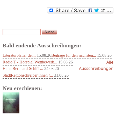
Suche
Suchformular
Bald endende Ausschreibungen:
Literaturblätter der...
15.08.26
Beiträge für den nächsten...
15.08.26
Alle
Radio T - Hörspiel Wettbewerb...
15.08.26
Ausschreibungen
Hans-Bernhard-Schiff-...
24.08.26
StadtRegionschreiber:innen (...
31.08.26
Neu erschienen: