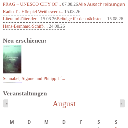
Alle Ausschreibungen
PRAG – UNESCO CITY OF...
07.08.26
Radio T - Hörspiel Wettbewerb...
15.08.26
Literaturblätter der...
15.08.26
Beiträge für den nächsten...
15.08.26
Hans-Bernhard-Schiff-...
24.08.26
Neu erschienen:
Schnabel, Sigune und Philipp L´...
Veranstaltungen
August
«
»
M
D
M
D
F
S
S