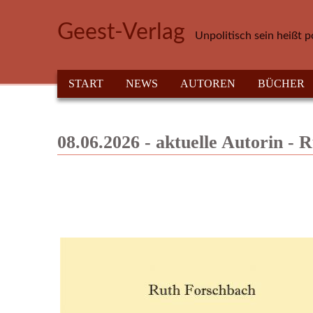
Direkt zum Inhalt
Geest-Verlag
Unpolitisch sein heißt p
HAUPTMENÜ
START
NEWS
AUTOREN
BÜCHER
08.06.2026 - aktuelle Autorin -