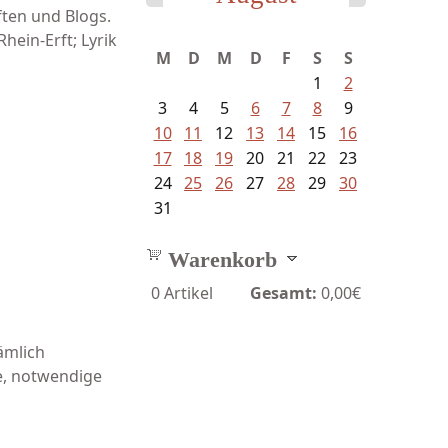
ften und Blogs.
hein-Erft; Lyrik
M
D
M
D
F
S
S
1
2
3
4
5
6
7
8
9
10
11
12
13
14
15
16
17
18
19
20
21
22
23
24
25
26
27
28
29
30
31
Warenkorb
0
Artikel
Gesamt:
0,00€
ämlich
e, notwendige