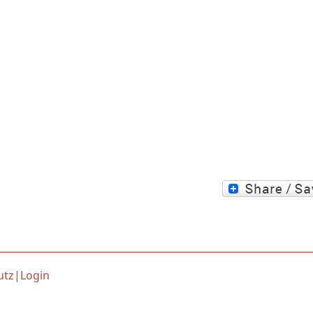
utz
|
Login