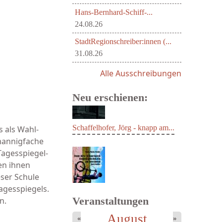
Hans-Bernhard-Schiff-...
24.08.26
StadtRegionschreiber:innen (...
31.08.26
Alle Ausschreibungen
Neu erschienen:
s als Wahl-
mannigfache
agesspiegel-
Schaffelhofer, Jörg - knapp am...
en ihnen
eser Schule
agesspiegels.
Veranstaltungen
n.
August
«
»