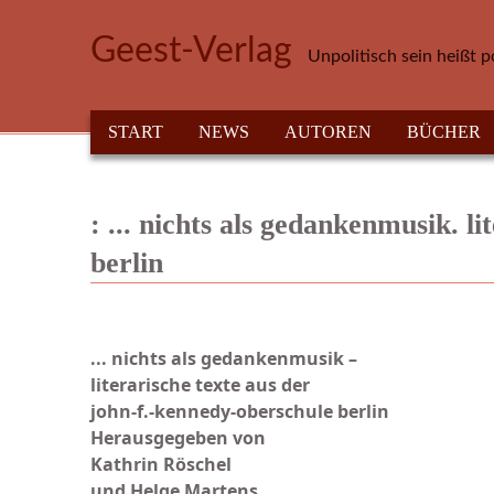
Direkt zum Inhalt
Geest-Verlag
Unpolitisch sein heißt p
HAUPTMENÜ
START
NEWS
AUTOREN
BÜCHER
: ... nichts als gedankenmusik. l
berlin
... nichts als gedankenmusik –
literarische texte aus der
john-f.-kennedy-oberschule berlin
Herausgegeben von
Kathrin Röschel
und Helge Martens