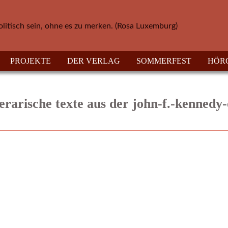
olitisch sein, ohne es zu merken. (Rosa Luxemburg)
PROJEKTE
DER VERLAG
SOMMERFEST
HÖR
iterarische texte aus der john-f.-kennedy