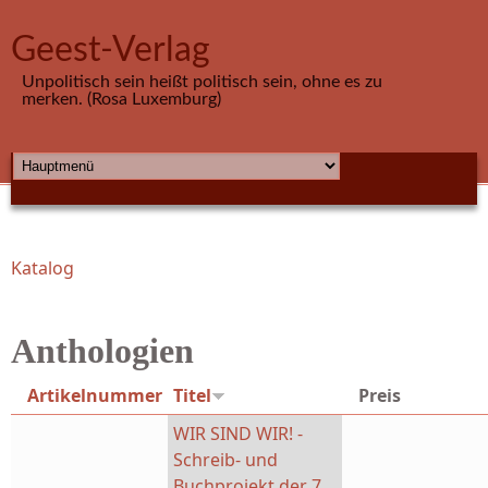
Direkt zum Inhalt
Geest-Verlag
Unpolitisch sein heißt politisch sein, ohne es zu
merken. (Rosa Luxemburg)
HAUPTMENÜ
Katalog
Sie sind hier
Anthologien
Artikelnummer
Titel
Preis
WIR SIND WIR! -
Schreib- und
Buchprojekt der 7.