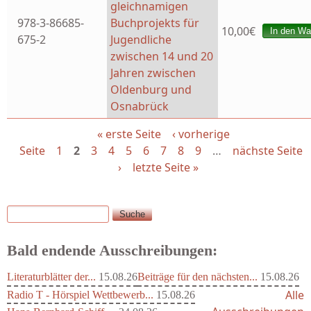
gleichnamigen
978-3-86685-
Buchprojekts für
10,00€
675-2
Jugendliche
zwischen 14 und 20
Jahren zwischen
Oldenburg und
Osnabrück
« erste Seite
‹ vorherige
Seiten
Seite
1
2
3
4
5
6
7
8
9
…
nächste Seite
›
letzte Seite »
Suche
Suchformular
Bald endende Ausschreibungen:
Literaturblätter der...
15.08.26
Beiträge für den nächsten...
15.08.26
Alle
Radio T - Hörspiel Wettbewerb...
15.08.26