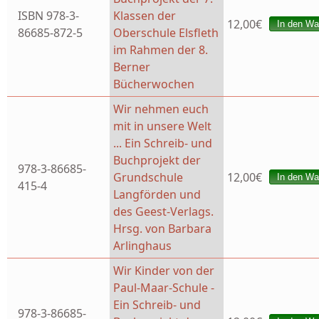
ISBN 978-3-
Klassen der
12,00€
86685-872-5
Oberschule Elsfleth
im Rahmen der 8.
Berner
Bücherwochen
Wir nehmen euch
mit in unsere Welt
... Ein Schreib- und
Buchprojekt der
978-3-86685-
Grundschule
12,00€
415-4
Langförden und
des Geest-Verlags.
Hrsg. von Barbara
Arlinghaus
Wir Kinder von der
Paul-Maar-Schule -
Ein Schreib- und
978-3-86685-