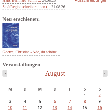
Ausschreibungen
Hans-Bernhard-Schiff-...
24.08.26
StadtRegionschreiber:innen (...
31.08.26
Neu erschienen:
Goetze, Christina - Ade, du schöne...
Veranstaltungen
August
«
»
M
D
M
D
F
S
S
1
2
3
4
5
6
7
8
9
10
11
12
13
14
15
16