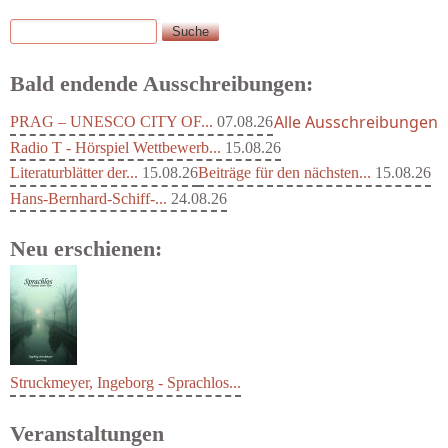
Suche
Suchformular
Bald endende Ausschreibungen:
Alle Ausschreibungen
PRAG – UNESCO CITY OF...
07.08.26
Radio T - Hörspiel Wettbewerb...
15.08.26
Literaturblätter der...
15.08.26
Beiträge für den nächsten...
15.08.26
Hans-Bernhard-Schiff-...
24.08.26
Neu erschienen:
Struckmeyer, Ingeborg - Sprachlos...
Veranstaltungen