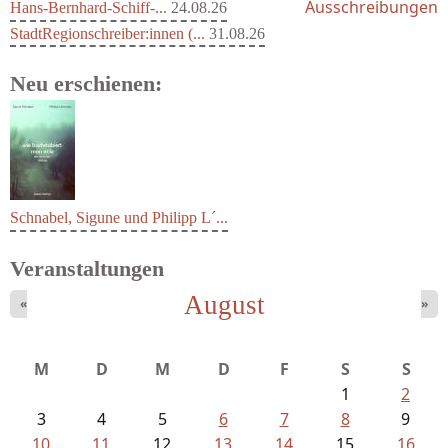
Ausschreibungen
Hans-Bernhard-Schiff-...
24.08.26
StadtRegionschreiber:innen (...
31.08.26
Neu erschienen:
Schnabel, Sigune und Philipp L´...
Veranstaltungen
August
«
»
M
D
M
D
F
S
S
1
2
3
4
5
6
7
8
9
10
11
12
13
14
15
16