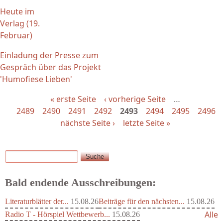
Heute im
Verlag (19.
Februar)
Einladung der Presse zum
Gespräch über das Projekt
'Humofiese Lieben'
« erste Seite
‹ vorherige Seite
…
2489
2490
2491
2492
2493
2494
2495
2496
nächste Seite ›
letzte Seite »
Suche
Suchformular
Bald endende Ausschreibungen:
Literaturblätter der...
15.08.26
Beiträge für den nächsten...
15.08.26
Alle
Radio T - Hörspiel Wettbewerb...
15.08.26