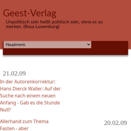
Direkt zum Inhalt
Geest-Verlag
Unpolitisch sein heißt politisch sein, ohne es zu
merken. (Rosa Luxemburg)
HAUPTMENÜ
21.02.09
In der Autorenkorrektur:
Hans Dierck Waller: Auf der
Suche nach einem neuen
Anfang - Gab es die Stunde
Null?
Allerhand zum Thema
20.02.09
Fasten - aber